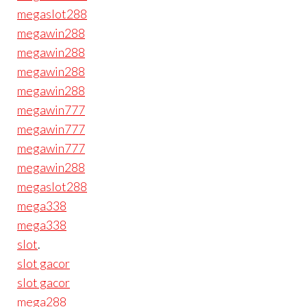
megaslot288
megawin288
megawin288
megawin288
megawin288
megawin777
megawin777
megawin777
megawin288
megaslot288
mega338
mega338
slot
.
slot gacor
slot gacor
mega288