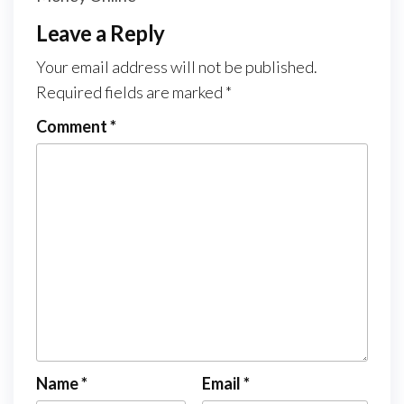
Leave a Reply
Your email address will not be published.
Required fields are marked
*
Comment
*
Name
*
Email
*