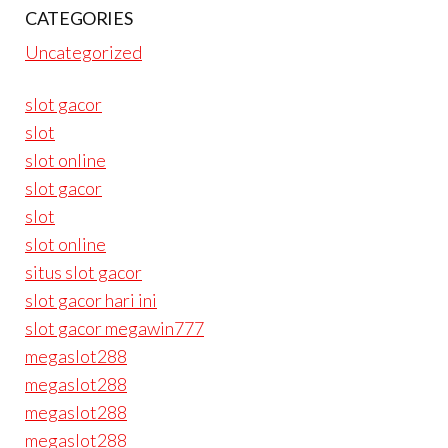
CATEGORIES
Uncategorized
slot gacor
slot
slot online
slot gacor
slot
slot online
situs slot gacor
slot gacor hari ini
slot gacor megawin777
megaslot288
megaslot288
megaslot288
megaslot288