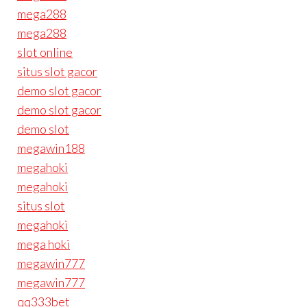
mega288
mega288
slot online
situs slot gacor
demo slot gacor
demo slot gacor
demo slot
megawin188
megahoki
megahoki
situs slot
megahoki
mega hoki
megawin777
megawin777
qq333bet