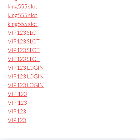
king555 slot
king555 slot
king555 slot
VIP123 SLOT
VIP123 SLOT
VIP123 SLOT
VIP123 SLOT
VIP123 LOGIN
VIP123 LOGIN
VIP123 LOGIN
VIP 123
VIP 123
VIP123
VIP123