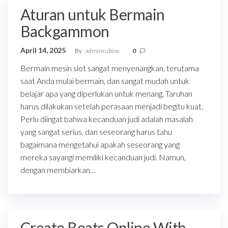
Aturan untuk Bermain
Backgammon
April 14, 2025
By
adminrubine
0
Bermain mesin slot sangat menyenangkan, terutama
saat Anda mulai bermain, dan sangat mudah untuk
belajar apa yang diperlukan untuk menang. Taruhan
harus dilakukan setelah perasaan menjadi begitu kuat.
Perlu diingat bahwa kecanduan judi adalah masalah
yang sangat serius, dan seseorang harus tahu
bagaimana mengetahui apakah seseorang yang
mereka sayangi memiliki kecanduan judi. Namun,
dengan membiarkan…
Create Beats Online With