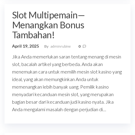
Slot Multipemain—
Menangkan Bonus
Tambahan!
April 19, 2025
By
adminrubine
0
Jika Anda memerlukan saran tentang menang di mesin
slot, bacalah artikel yang berbeda. Anda akan
menemukan cara untuk memilih mesin slot kasino yang
ideal, yang akan memungkinkan Anda untuk
memenangkan lebih banyak uang. Pemilik kasino
menyadari kecanduan mesin slot, yang merupakan
bagian besar dari kecanduan judi kasino nyata. Jika
Anda mengalami masalah dengan perjudian di…