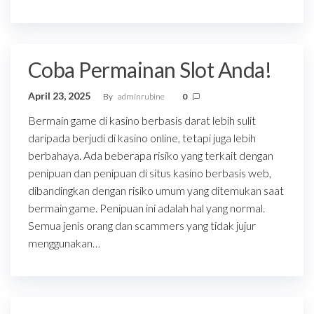
Coba Permainan Slot Anda!
April 23, 2025
By
adminrubine
0
Bermain game di kasino berbasis darat lebih sulit
daripada berjudi di kasino online, tetapi juga lebih
berbahaya. Ada beberapa risiko yang terkait dengan
penipuan dan penipuan di situs kasino berbasis web,
dibandingkan dengan risiko umum yang ditemukan saat
bermain game. Penipuan ini adalah hal yang normal.
Semua jenis orang dan scammers yang tidak jujur
menggunakan…